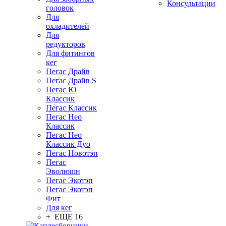
Консультации
головок
Для
охладителей
Для
редукторов
Для фитингов
кег
Пегас Драйв
Пегас Драйв S
Пегас Ю
Классик
Пегас Классик
Пегас Нео
Классик
Пегас Нео
Классик Дуо
Пегас Новотэп
Пегас
Эволюшн
Пегас Экотэп
Пегас Экотэп
Фит
Для кег
+ ЕЩЕ 16