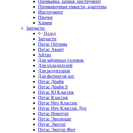
Промывка, химия, инструмент
Промывочные емкости, адаптеры
Инструмент
Прочее
Химия
Запчасти
Назад
Запчасти
Пегас Оптима
Пегас Авант
Айтап
Для заборных головок
Для охладителей
Для редукторов
Для фитингов кег
Пегас Драйв
Пегас Драйв S
Пегас Ю Классик
Пегас Классик
Пегас Нео Классик
Пегас Нео Классик Дуо
Пегас Новотэп
Пегас Эволюшн
Пегас Экотэп
Пегас Экотэп Фит