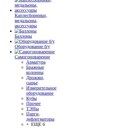
Каплесборники,
медальоны,
аксессуары
Баллоны
Оборудование б/у
Самогоноварение
Арматура
Бражные
колонны
Дрожжи,
сырье
Измерительное
оборудование
Кубы
Прочее
ТЭНы
Царги,
дефлегматоры
+ ЕЩЕ 6