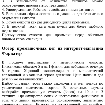
3. В зависимости от количества фитингов можно
одновременно промывать до трех линий.
4. Универсальные. Работают с любыми типами фитингов.
5. Есть клапан сброса остаточного давления для безопасного
открывания емкости.
6. Объем емкости как раз для одного цикла промывки.
7. В верхней части кега есть ручки для более удобного
перемещения.
Преимущества емкости для промывки перед обычным
пивным кегом очевидны.
Обзор промывочных кег из интернет-магазина
Фарватер
В продаже пластиковые и металлические емкости.
Пластиковая объемом 5 л на 1 фитинг для небольших точек до
8 сортов. Хороший эконом-вариант с металлической
горловиной и клапаном сброса давления. Цена почти в два
раза ниже металлических.
Выбор оправдан, если важно сэкономить и нет планов по
увеличению количества сортов. В остальных случаях
выбирайте промывочную емкость (бочок) на 10 л и 3
фитинга. Преимущество бочек с несколькими фитингами в
том, что линии промываются одновременно, значительно
экономится время. Емкости из качественной нержавейки,