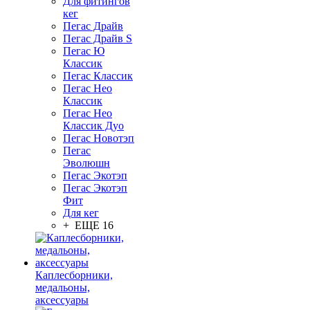
Для фитингов
кег
Пегас Драйв
Пегас Драйв S
Пегас Ю
Классик
Пегас Классик
Пегас Нео
Классик
Пегас Нео
Классик Дуо
Пегас Новотэп
Пегас
Эволюшн
Пегас Экотэп
Пегас Экотэп
Фит
Для кег
+ ЕЩЕ 16
Каплесборники,
медальоны,
аксессуары