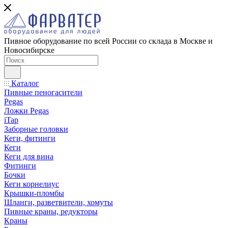
Пивное оборудование по всей России со склада в Москве и
Новосибирске
Каталог
Пивные пеногасители
Pegas
Ложки Pegas
iTap
Заборные головки
Кеги, фитинги
Кеги
Кеги для вина
Фитинги
Бочки
Кеги корнелиус
Крышки-пломбы
Шланги, разветвители, хомуты
Пивные краны, редукторы
Краны