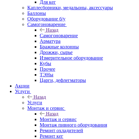
Для кег
Каплесборники, медальоны, аксессуары
Баллоны
Оборудование б/у
Самогоноварение
Назад
Самогоноварение
Арматура
Бражные колонны
Дрожжи, сырье
Измерительное оборудование
Кубы
Прочее
ТЭНы
Царги, дефлегматоры
Акции
Услуги
Назад
Услуги
Монтаж и сервис
Назад
Монтаж и сервис
Монтаж пивного оборудования
Ремонт охладителей
Ремонт кег