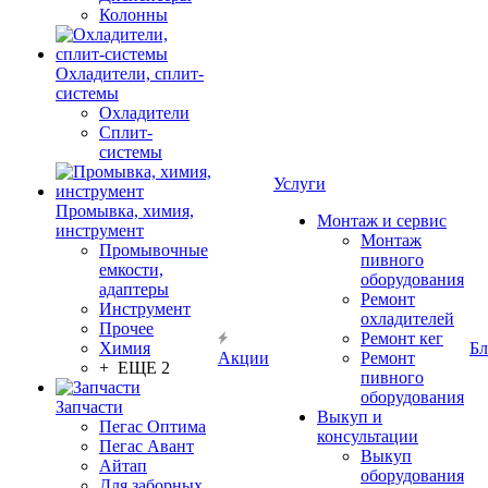
Колонны
Охладители, сплит-
системы
Охладители
Сплит-
системы
Услуги
Промывка, химия,
Монтаж и сервис
инструмент
Монтаж
Промывочные
пивного
емкости,
оборудования
адаптеры
Ремонт
Инструмент
охладителей
Прочее
Ремонт кег
Химия
Бл
Акции
Ремонт
+ ЕЩЕ 2
пивного
оборудования
Запчасти
Выкуп и
Пегас Оптима
консультации
Пегас Авант
Выкуп
Айтап
оборудования
Для заборных