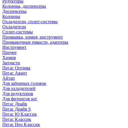
Редукторы
Колонны, диспенсеры
Диспенсеры
Колонны
Охладители, сплит-системы
Охладители
Сплит-системы
Промывка, химия, инструмент
Промывочные емкости, адаптеры
Инструмент
Прочее
Химия
Запчасти
Пегас Оптима
Пегас Авант
Айтап
Для заборных головок
Для охладителей
Для редукторов
Для фитингов кег
Пегас Драйв
Пегас Драйв S
Пегас Ю Классик
Пегас Классик
Пегас Нео Классик