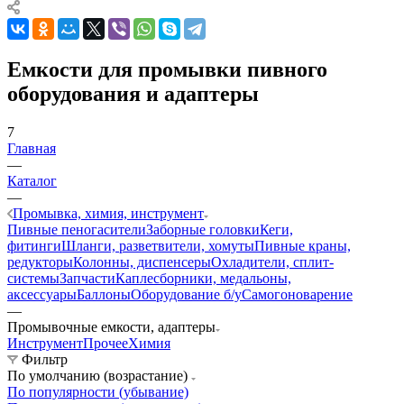
Емкости для промывки пивного
оборудования и адаптеры
7
Главная
—
Каталог
—
Промывка, химия, инструмент
Пивные пеногасители
Заборные головки
Кеги,
фитинги
Шланги, разветвители, хомуты
Пивные краны,
редукторы
Колонны, диспенсеры
Охладители, сплит-
системы
Запчасти
Каплесборники, медальоны,
аксессуары
Баллоны
Оборудование б/у
Самогоноварение
—
Промывочные емкости, адаптеры
Инструмент
Прочее
Химия
Фильтр
По умолчанию (возрастание)
По популярности (убывание)