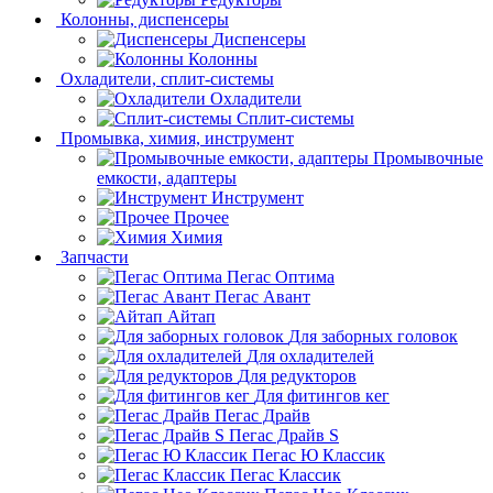
Колонны, диспенсеры
Диспенсеры
Колонны
Охладители, сплит-системы
Охладители
Сплит-системы
Промывка, химия, инструмент
Промывочные
емкости, адаптеры
Инструмент
Прочее
Химия
Запчасти
Пегас Оптима
Пегас Авант
Айтап
Для заборных головок
Для охладителей
Для редукторов
Для фитингов кег
Пегас Драйв
Пегас Драйв S
Пегас Ю Классик
Пегас Классик