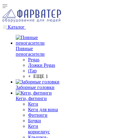
Каталог
Пивные
пеногасители
Pegas
Ложки Pegas
iTap
+ ЕЩЕ 1
Заборные головки
Кеги, фитинги
Кеги
Кеги для вина
Фитинги
Бочки
Кеги
корнелиус
Крышки-