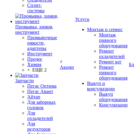
Сплит-
системы
Услуги
Промывка, химия,
Монтаж и сервис
инструмент
Монтаж
Промывочные
пивного
емкости,
оборудования
адаптеры
Ремонт
Инструмент
охладителей
Прочее
Ремонт кег
Химия
Бл
Акции
Ремонт
+ ЕЩЕ 2
пивного
оборудования
Запчасти
Выкуп и
Пегас Оптима
консультации
Пегас Авант
Выкуп
Айтап
оборудования
Для заборных
Консультации
головок
Для
охладителей
Для
редукторов