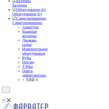
Баллоны
Оборудование б/у
Самогоноварение
Арматура
Бражные
колонны
Дрожжи,
сырье
Измерительное
оборудование
Кубы
Прочее
ТЭНы
Царги,
дефлегматоры
+ ЕЩЕ 6