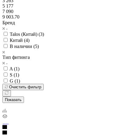
3 263
5 177
7 090
9 003.70
Бренд
Talos (Китай) (
3
)
Китай (
4
)
В наличии (
5
)
Тип фитинга
A (
1
)
S (
1
)
G (
1
)
Очистить фильтр
Показать