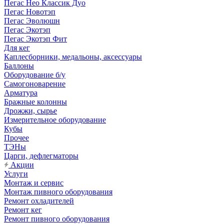
Пегас Нео Классик Дуо
Пегас Новотэп
Пегас Эволюшн
Пегас Экотэп
Пегас Экотэп Фит
Для кег
Каплесборники, медальоны, аксессуары
Баллоны
Оборудование б/у
Самогоноварение
Арматура
Бражные колонны
Дрожжи, сырье
Измерительное оборудование
Кубы
Прочее
ТЭНы
Царги, дефлегматоры
Акции
Услуги
Монтаж и сервис
Монтаж пивного оборудования
Ремонт охладителей
Ремонт кег
Ремонт пивного оборудования