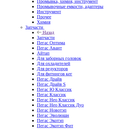
Промывка, химия, инструмент
Промывочные емкости, адаптеры
Инструмент
Прочее
Химия
Запчасти
Назад
Запчасти
Пегас Оптима
Пегас Авант
Айтап
Для заборных головок
Для охладителей
Для редукторов
Для фитингов кег
Пегас Драйв
Пегас Драйв S
Пегас Ю Классик
Пегас Классик
Пегас Нео Классик
Пегас Нео Классик Дуо
Пегас Новотэп
Пегас Эволюшн
Пегас Экотэп
Пегас Экотэп Фит