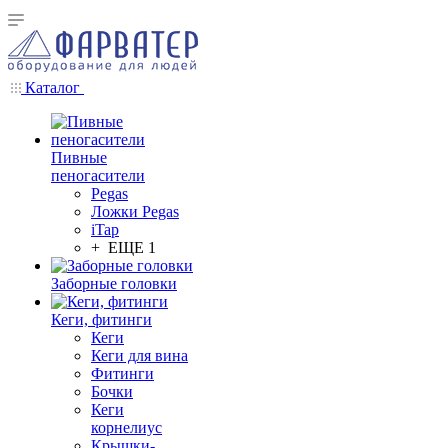
Каталог
Пивные
пеногасители
Pegas
Ложки Pegas
iTap
+ ЕЩЕ 1
Заборные головки
Кеги, фитинги
Кеги
Кеги для вина
Фитинги
Бочки
Кеги
корнелиус
Крышки-