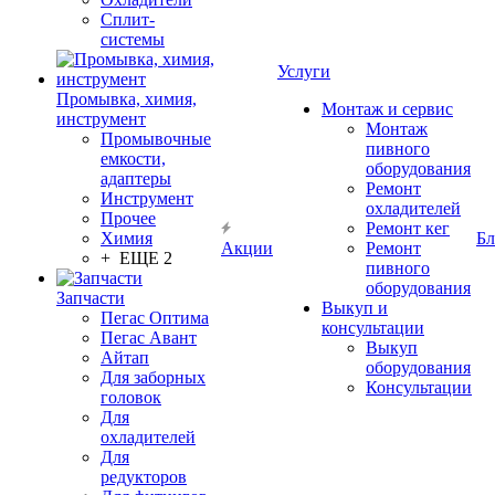
Сплит-
системы
Услуги
Промывка, химия,
Монтаж и сервис
инструмент
Монтаж
Промывочные
пивного
емкости,
оборудования
адаптеры
Ремонт
Инструмент
охладителей
Прочее
Ремонт кег
Химия
Бл
Акции
Ремонт
+ ЕЩЕ 2
пивного
оборудования
Запчасти
Выкуп и
Пегас Оптима
консультации
Пегас Авант
Выкуп
Айтап
оборудования
Для заборных
Консультации
головок
Для
охладителей
Для
редукторов