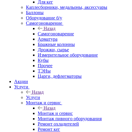
Для кег
Каплесборники, медальоны, аксессуары
Баллоны
Оборудование б/у
Самогоноварение
Назад
Самогоноварение
Арматура
Бражные колонны
Дрожжи, сырье
Измерительное оборудование
Кубы
Прочее
ТЭНы
Царги, дефлегматоры
Акции
Услуги
Назад
Услуги
Монтаж и сервис
Назад
Монтаж и сервис
Монтаж пивного оборудования
Ремонт охладителей
Ремонт кег