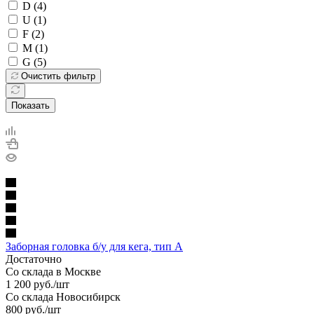
D (
4
)
U (
1
)
F (
2
)
M (
1
)
G (
5
)
Очистить фильтр
Показать
Заборная головка б/у для кега, тип А
Достаточно
Со склада в Москве
1 200
руб.
/шт
Со склада Новосибирск
800
руб.
/шт