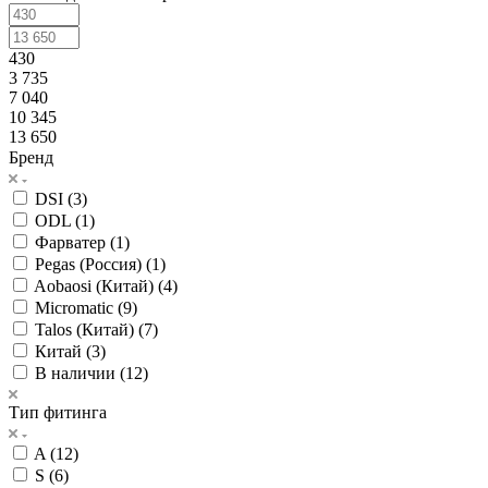
430
3 735
7 040
10 345
13 650
Бренд
DSI (
3
)
ODL (
1
)
Фарватер (
1
)
Pegas (Россия) (
1
)
Aobaosi (Китай) (
4
)
Micromatic (
9
)
Talos (Китай) (
7
)
Китай (
3
)
В наличии (
12
)
Тип фитинга
A (
12
)
S (
6
)