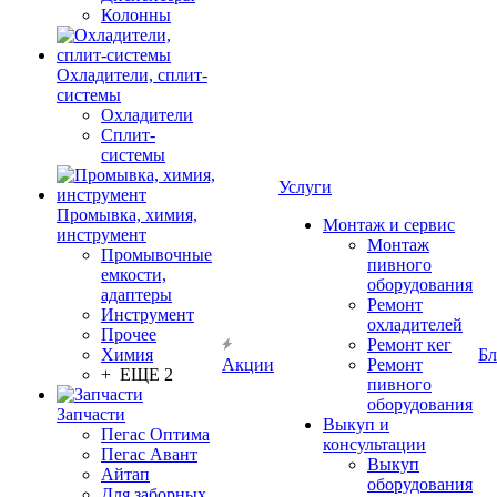
Колонны
Охладители, сплит-
системы
Охладители
Сплит-
системы
Услуги
Промывка, химия,
Монтаж и сервис
инструмент
Монтаж
Промывочные
пивного
емкости,
оборудования
адаптеры
Ремонт
Инструмент
охладителей
Прочее
Ремонт кег
Химия
Бл
Акции
Ремонт
+ ЕЩЕ 2
пивного
оборудования
Запчасти
Выкуп и
Пегас Оптима
консультации
Пегас Авант
Выкуп
Айтап
оборудования
Для заборных