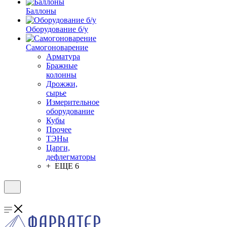
Баллоны
Оборудование б/у
Самогоноварение
Арматура
Бражные
колонны
Дрожжи,
сырье
Измерительное
оборудование
Кубы
Прочее
ТЭНы
Царги,
дефлегматоры
+ ЕЩЕ 6