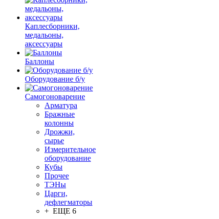
Каплесборники,
медальоны,
аксессуары
Баллоны
Оборудование б/у
Самогоноварение
Арматура
Бражные
колонны
Дрожжи,
сырье
Измерительное
оборудование
Кубы
Прочее
ТЭНы
Царги,
дефлегматоры
+ ЕЩЕ 6