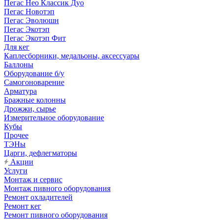
Пегас Нео Классик Дуо
Пегас Новотэп
Пегас Эволюшн
Пегас Экотэп
Пегас Экотэп Фит
Для кег
Каплесборники, медальоны, аксессуары
Баллоны
Оборудование б/у
Самогоноварение
Арматура
Бражные колонны
Дрожжи, сырье
Измерительное оборудование
Кубы
Прочее
ТЭНы
Царги, дефлегматоры
Акции
Услуги
Монтаж и сервис
Монтаж пивного оборудования
Ремонт охладителей
Ремонт кег
Ремонт пивного оборудования