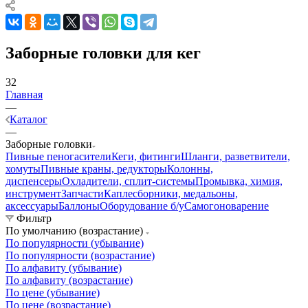
Заборные головки для кег
32
Главная
—
Каталог
—
Заборные головки
Пивные пеногасители
Кеги, фитинги
Шланги, разветвители,
хомуты
Пивные краны, редукторы
Колонны,
диспенсеры
Охладители, сплит-системы
Промывка, химия,
инструмент
Запчасти
Каплесборники, медальоны,
аксессуары
Баллоны
Оборудование б/у
Самогоноварение
Фильтр
По умолчанию (возрастание)
По популярности (убывание)
По популярности (возрастание)
По алфавиту (убывание)
По алфавиту (возрастание)
По цене (убывание)
По цене (возрастание)