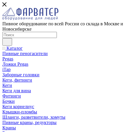
Пивное оборудование по всей России со склада в Москве и
Новосибирске
Каталог
Пивные пеногасители
Pegas
Ложки Pegas
iTap
Заборные головки
Кеги, фитинги
Кеги
Кеги для вина
Фитинги
Бочки
Кеги корнелиус
Крышки-пломбы
Шланги, разветвители, хомуты
Пивные краны, редукторы
Краны