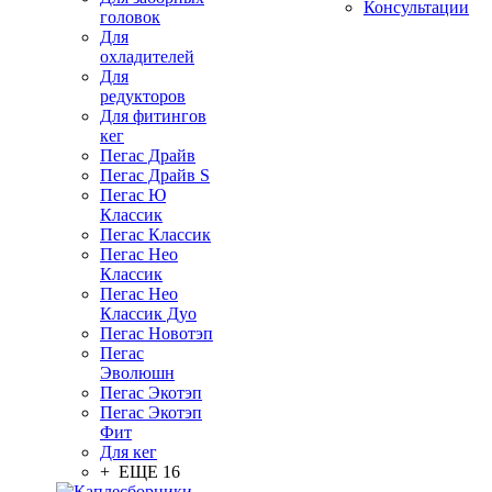
Консультации
головок
Для
охладителей
Для
редукторов
Для фитингов
кег
Пегас Драйв
Пегас Драйв S
Пегас Ю
Классик
Пегас Классик
Пегас Нео
Классик
Пегас Нео
Классик Дуо
Пегас Новотэп
Пегас
Эволюшн
Пегас Экотэп
Пегас Экотэп
Фит
Для кег
+ ЕЩЕ 16