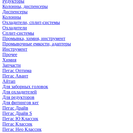
Редукторы
Колонны, диспенсеры
Диспенсеры
Колонны
Охладители, сплит-системы
Охладители
Сплит-системы
Промывка, химия, инструмент
Промывочные емкости, адаптеры
Инструмент
Прочее
Химия
Запчасти
Пегас Оптима
Пегас Авант
Айтап
Для заборных головок
Для охладителей
Для редукторов
Для фитингов кег
Пегас Драйв
Пегас Драйв S
Пегас Ю Классик
Пегас Классик
Пегас Нео Классик