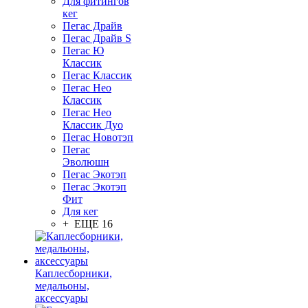
Для фитингов
кег
Пегас Драйв
Пегас Драйв S
Пегас Ю
Классик
Пегас Классик
Пегас Нео
Классик
Пегас Нео
Классик Дуо
Пегас Новотэп
Пегас
Эволюшн
Пегас Экотэп
Пегас Экотэп
Фит
Для кег
+ ЕЩЕ 16
Каплесборники,
медальоны,
аксессуары