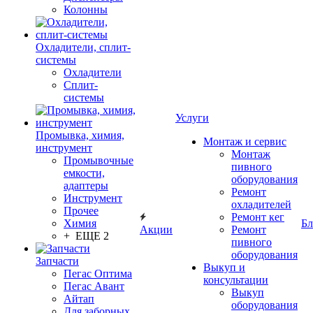
Колонны
Охладители, сплит-
системы
Охладители
Сплит-
системы
Услуги
Промывка, химия,
Монтаж и сервис
инструмент
Монтаж
Промывочные
пивного
емкости,
оборудования
адаптеры
Ремонт
Инструмент
охладителей
Прочее
Ремонт кег
Химия
Бл
Акции
Ремонт
+ ЕЩЕ 2
пивного
оборудования
Запчасти
Выкуп и
Пегас Оптима
консультации
Пегас Авант
Выкуп
Айтап
оборудования
Для заборных