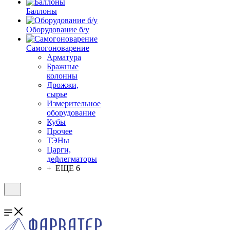
Баллоны
Оборудование б/у
Самогоноварение
Арматура
Бражные
колонны
Дрожжи,
сырье
Измерительное
оборудование
Кубы
Прочее
ТЭНы
Царги,
дефлегматоры
+ ЕЩЕ 6