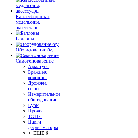
Каплесборники,
медальоны,
аксессуары
Баллоны
Оборудование б/у
Самогоноварение
Арматура
Бражные
колонны
Дрожжи,
сырье
Измерительное
оборудование
Кубы
Прочее
ТЭНы
Царги,
дефлегматоры
+ ЕЩЕ 6