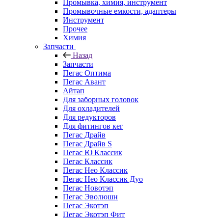
Промывка, химия, инструмент
Промывочные емкости, адаптеры
Инструмент
Прочее
Химия
Запчасти
Назад
Запчасти
Пегас Оптима
Пегас Авант
Айтап
Для заборных головок
Для охладителей
Для редукторов
Для фитингов кег
Пегас Драйв
Пегас Драйв S
Пегас Ю Классик
Пегас Классик
Пегас Нео Классик
Пегас Нео Классик Дуо
Пегас Новотэп
Пегас Эволюшн
Пегас Экотэп
Пегас Экотэп Фит