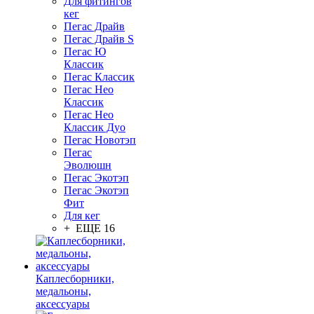
Для фитингов
кег
Пегас Драйв
Пегас Драйв S
Пегас Ю
Классик
Пегас Классик
Пегас Нео
Классик
Пегас Нео
Классик Дуо
Пегас Новотэп
Пегас
Эволюшн
Пегас Экотэп
Пегас Экотэп
Фит
Для кег
+ ЕЩЕ 16
Каплесборники,
медальоны,
аксессуары