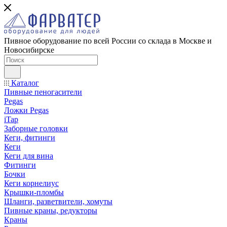
Пивное оборудование по всей России со склада в Москве и
Новосибирске
Каталог
Пивные пеногасители
Pegas
Ложки Pegas
iTap
Заборные головки
Кеги, фитинги
Кеги
Кеги для вина
Фитинги
Бочки
Кеги корнелиус
Крышки-пломбы
Шланги, разветвители, хомуты
Пивные краны, редукторы
Краны