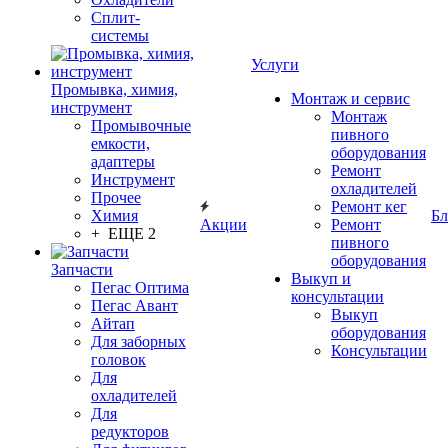
Сплит-
системы
Услуги
Промывка, химия,
Монтаж и сервис
инструмент
Монтаж
Промывочные
пивного
емкости,
оборудования
адаптеры
Ремонт
Инструмент
охладителей
Прочее
Ремонт кег
Химия
Бл
Акции
Ремонт
+ ЕЩЕ 2
пивного
оборудования
Запчасти
Выкуп и
Пегас Оптима
консультации
Пегас Авант
Выкуп
Айтап
оборудования
Для заборных
Консультации
головок
Для
охладителей
Для
редукторов