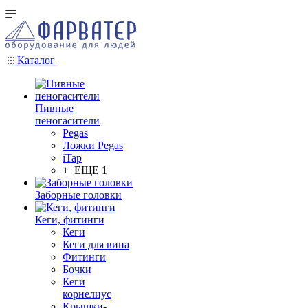
Каталог
Пивные
пеногасители
Pegas
Ложки Pegas
iTap
+ ЕЩЕ 1
Заборные головки
Кеги, фитинги
Кеги
Кеги для вина
Фитинги
Бочки
Кеги
корнелиус
Крышки-