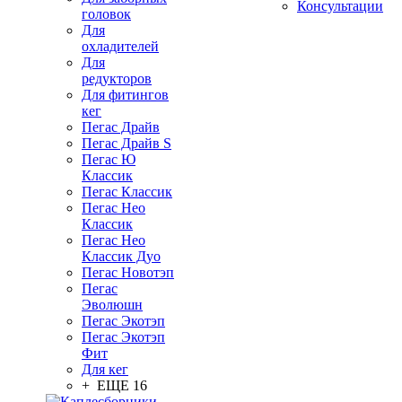
Консультации
головок
Для
охладителей
Для
редукторов
Для фитингов
кег
Пегас Драйв
Пегас Драйв S
Пегас Ю
Классик
Пегас Классик
Пегас Нео
Классик
Пегас Нео
Классик Дуо
Пегас Новотэп
Пегас
Эволюшн
Пегас Экотэп
Пегас Экотэп
Фит
Для кег
+ ЕЩЕ 16