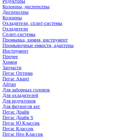
Редукторы
Колонны, диспенсеры
Диспенсеры
Колонны
Охладители, сплит-системы
Охладители
Сплит-системы
Промывка, химия, инструмент
Промывочные емкости, адаптеры
Инструмент
Прочее
Химия
Запчасти
Пегас Оптима
Пегас Авант
Айтап
Для заборных головок
Для охладителей
Для редукторов
Для фитингов кег
Пегас Драйв
Пегас Драйв S
Пегас Ю Классик
Пегас Классик
Пегас Нео Классик