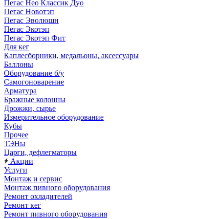
Пегас Нео Классик Дуо
Пегас Новотэп
Пегас Эволюшн
Пегас Экотэп
Пегас Экотэп Фит
Для кег
Каплесборники, медальоны, аксессуары
Баллоны
Оборудование б/у
Самогоноварение
Арматура
Бражные колонны
Дрожжи, сырье
Измерительное оборудование
Кубы
Прочее
ТЭНы
Царги, дефлегматоры
Акции
Услуги
Монтаж и сервис
Монтаж пивного оборудования
Ремонт охладителей
Ремонт кег
Ремонт пивного оборудования