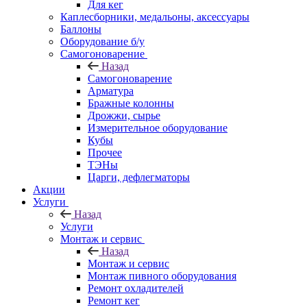
Для кег
Каплесборники, медальоны, аксессуары
Баллоны
Оборудование б/у
Самогоноварение
Назад
Самогоноварение
Арматура
Бражные колонны
Дрожжи, сырье
Измерительное оборудование
Кубы
Прочее
ТЭНы
Царги, дефлегматоры
Акции
Услуги
Назад
Услуги
Монтаж и сервис
Назад
Монтаж и сервис
Монтаж пивного оборудования
Ремонт охладителей
Ремонт кег