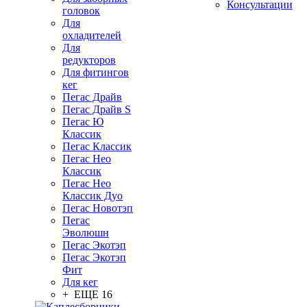
Консультации
головок
Для
охладителей
Для
редукторов
Для фитингов
кег
Пегас Драйв
Пегас Драйв S
Пегас Ю
Классик
Пегас Классик
Пегас Нео
Классик
Пегас Нео
Классик Дуо
Пегас Новотэп
Пегас
Эволюшн
Пегас Экотэп
Пегас Экотэп
Фит
Для кег
+ ЕЩЕ 16