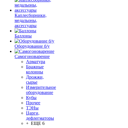
Каплесборники,
медальоны,
аксессуары
Баллоны
Оборудование б/у
Самогоноварение
Арматура
Бражные
колонны
Дрожжи,
сырье
Измерительное
оборудование
Кубы
Прочее
ТЭНы
Царги,
дефлегматоры
+ ЕЩЕ 6