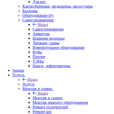
Для кег
Каплесборники, медальоны, аксессуары
Баллоны
Оборудование б/у
Самогоноварение
Назад
Самогоноварение
Арматура
Бражные колонны
Дрожжи, сырье
Измерительное оборудование
Кубы
Прочее
ТЭНы
Царги, дефлегматоры
Акции
Услуги
Назад
Услуги
Монтаж и сервис
Назад
Монтаж и сервис
Монтаж пивного оборудования
Ремонт охладителей
Ремонт кег