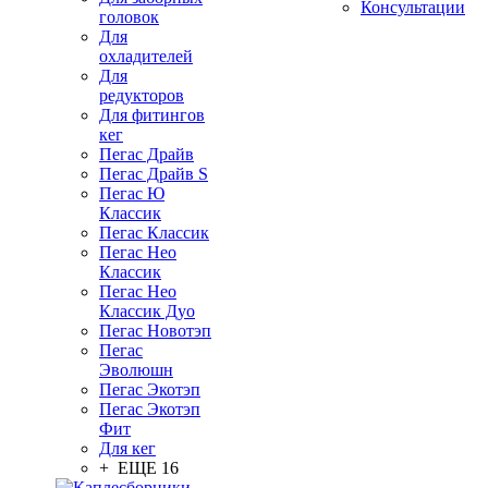
Консультации
головок
Для
охладителей
Для
редукторов
Для фитингов
кег
Пегас Драйв
Пегас Драйв S
Пегас Ю
Классик
Пегас Классик
Пегас Нео
Классик
Пегас Нео
Классик Дуо
Пегас Новотэп
Пегас
Эволюшн
Пегас Экотэп
Пегас Экотэп
Фит
Для кег
+ ЕЩЕ 16