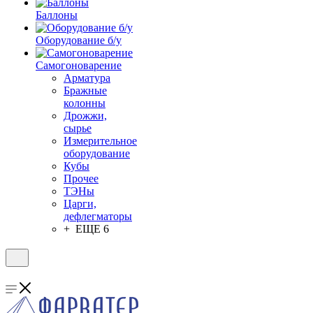
Баллоны
Оборудование б/у
Самогоноварение
Арматура
Бражные
колонны
Дрожжи,
сырье
Измерительное
оборудование
Кубы
Прочее
ТЭНы
Царги,
дефлегматоры
+ ЕЩЕ 6