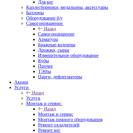
Для кег
Каплесборники, медальоны, аксессуары
Баллоны
Оборудование б/у
Самогоноварение
Назад
Самогоноварение
Арматура
Бражные колонны
Дрожжи, сырье
Измерительное оборудование
Кубы
Прочее
ТЭНы
Царги, дефлегматоры
Акции
Услуги
Назад
Услуги
Монтаж и сервис
Назад
Монтаж и сервис
Монтаж пивного оборудования
Ремонт охладителей
Ремонт кег