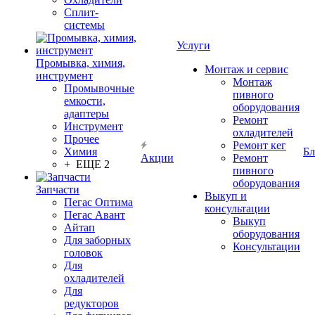
Сплит-
системы
Услуги
Промывка, химия,
Монтаж и сервис
инструмент
Монтаж
Промывочные
пивного
емкости,
оборудования
адаптеры
Ремонт
Инструмент
охладителей
Прочее
Ремонт кег
Химия
Бл
Акции
Ремонт
+ ЕЩЕ 2
пивного
оборудования
Запчасти
Выкуп и
Пегас Оптима
консультации
Пегас Авант
Выкуп
Айтап
оборудования
Для заборных
Консультации
головок
Для
охладителей
Для
редукторов