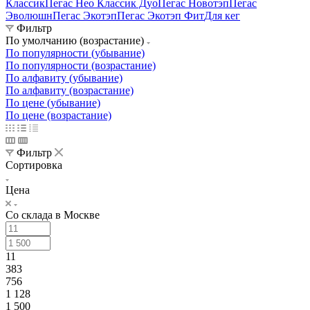
Классик
Пегас Нео Классик Дуо
Пегас Новотэп
Пегас
Эволюшн
Пегас Экотэп
Пегас Экотэп Фит
Для кег
Фильтр
По умолчанию (возрастание)
По популярности (убывание)
По популярности (возрастание)
По алфавиту (убывание)
По алфавиту (возрастание)
По цене (убывание)
По цене (возрастание)
Фильтр
Сортировка
Цена
Со склада в Москве
11
383
756
1 128
1 500