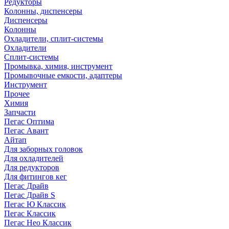
Редукторы
Колонны, диспенсеры
Диспенсеры
Колонны
Охладители, сплит-системы
Охладители
Сплит-системы
Промывка, химия, инструмент
Промывочные емкости, адаптеры
Инструмент
Прочее
Химия
Запчасти
Пегас Оптима
Пегас Авант
Айтап
Для заборных головок
Для охладителей
Для редукторов
Для фитингов кег
Пегас Драйв
Пегас Драйв S
Пегас Ю Классик
Пегас Классик
Пегас Нео Классик