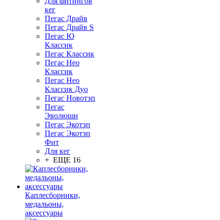
Для фитингов
кег
Пегас Драйв
Пегас Драйв S
Пегас Ю
Классик
Пегас Классик
Пегас Нео
Классик
Пегас Нео
Классик Дуо
Пегас Новотэп
Пегас
Эволюшн
Пегас Экотэп
Пегас Экотэп
Фит
Для кег
+ ЕЩЕ 16
Каплесборники,
медальоны,
аксессуары