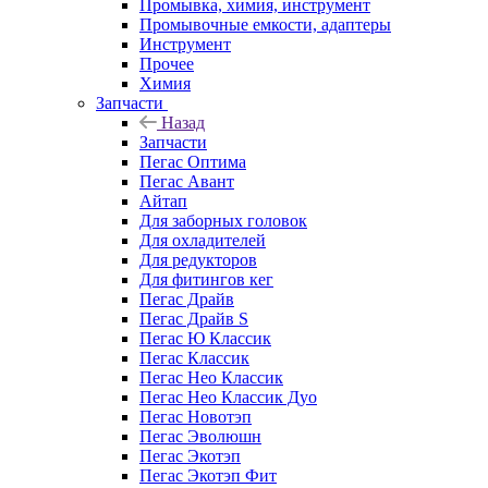
Промывка, химия, инструмент
Промывочные емкости, адаптеры
Инструмент
Прочее
Химия
Запчасти
Назад
Запчасти
Пегас Оптима
Пегас Авант
Айтап
Для заборных головок
Для охладителей
Для редукторов
Для фитингов кег
Пегас Драйв
Пегас Драйв S
Пегас Ю Классик
Пегас Классик
Пегас Нео Классик
Пегас Нео Классик Дуо
Пегас Новотэп
Пегас Эволюшн
Пегас Экотэп
Пегас Экотэп Фит