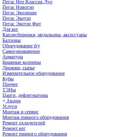
Пегас Нео Классик Дуо
Пегас Новотэп
Пегас Эволюшн
Пегас Экотэп
Пегас Экотэп Фит
Для кег
Каплесборники, медальоны, аксессуары
Баллоны
Оборудование б/у
Самогоноварение
Арматура
Бражные колонны
Дрожжи, сырье
Измерительное оборудование
Кубы
Прочее
ТЭНы
Царги, дефлегматоры
Акции
Услуги
Монтаж и сервис
Монтаж пивного оборудования
Ремонт охладителей
Ремонт кег
Ремонт пивного оборудования