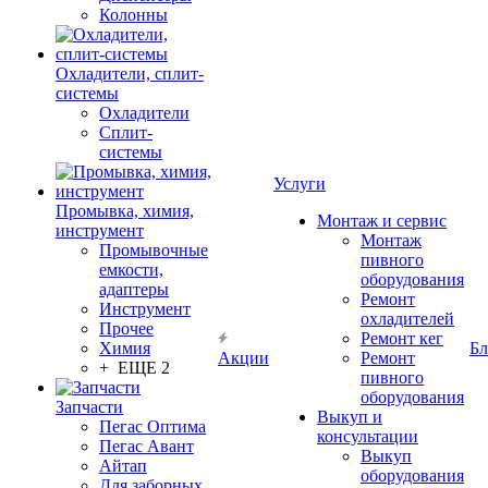
Колонны
Охладители, сплит-
системы
Охладители
Сплит-
системы
Услуги
Промывка, химия,
Монтаж и сервис
инструмент
Монтаж
Промывочные
пивного
емкости,
оборудования
адаптеры
Ремонт
Инструмент
охладителей
Прочее
Ремонт кег
Химия
Бл
Акции
Ремонт
+ ЕЩЕ 2
пивного
оборудования
Запчасти
Выкуп и
Пегас Оптима
консультации
Пегас Авант
Выкуп
Айтап
оборудования
Для заборных