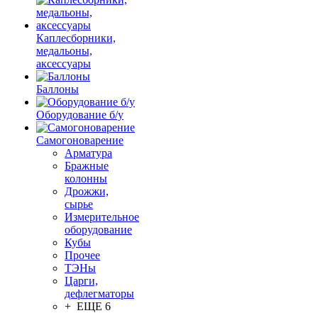
Каплесборники,
медальоны,
аксессуары
Баллоны
Оборудование б/у
Самогоноварение
Арматура
Бражные
колонны
Дрожжи,
сырье
Измерительное
оборудование
Кубы
Прочее
ТЭНы
Царги,
дефлегматоры
+ ЕЩЕ 6