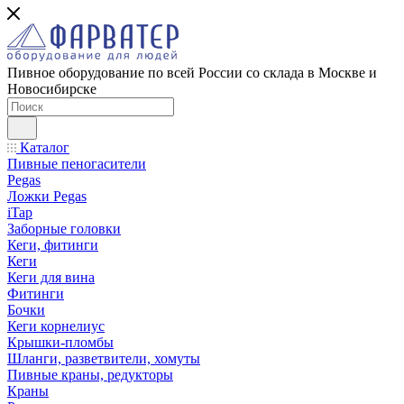
Пивное оборудование по всей России со склада в Москве и
Новосибирске
Каталог
Пивные пеногасители
Pegas
Ложки Pegas
iTap
Заборные головки
Кеги, фитинги
Кеги
Кеги для вина
Фитинги
Бочки
Кеги корнелиус
Крышки-пломбы
Шланги, разветвители, хомуты
Пивные краны, редукторы
Краны