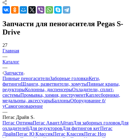
Запчасти для пеногасителя Pegas S-
Drive
27
Главная
—
Каталог
—
Запчасти
Пивные пеногасители
Заборные головки
Кеги,
фитинги
Шланги, разветвители, хомуты
Пивные краны,
редукторы
Колонны, диспенсеры
Охладители, сплит-
системы
Промывка, химия, инструмент
Каплесборники,
медальоны, аксессуары
Баллоны
Оборудование б/
у
Самогоноварение
—
Пегас Драйв S
Пегас Оптима
Пегас Авант
Айтап
Для заборных головок
Для
охладителей
Для редукторов
Для фитингов кег
Пегас
Драйв
Пегас Ю Классик
Пегас Классик
Пегас Нео