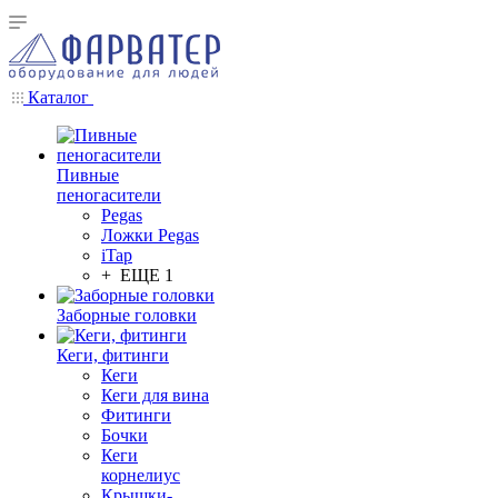
Каталог
Пивные
пеногасители
Pegas
Ложки Pegas
iTap
+ ЕЩЕ 1
Заборные головки
Кеги, фитинги
Кеги
Кеги для вина
Фитинги
Бочки
Кеги
корнелиус
Крышки-